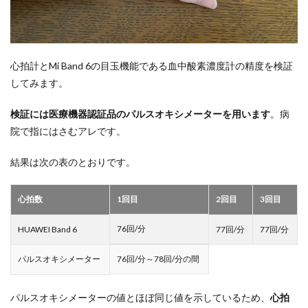
心拍計とMi Band 6の目玉機能である血中酸素濃度計の精度を検証
してみます。
検証には医療機器認証品のパルスオキシメーターを用います
。病
院で指にはさむアレです。
結果は次の表のとおりです。
心拍数
1回目
2回目
3回目
76回/分
HUAWEI Band 6
77回/分
77回/分
パルスオキシメーター
76回/分～78回/分の間
パルスオキシメーターの値とほぼ同じ値を示しているため、
心拍