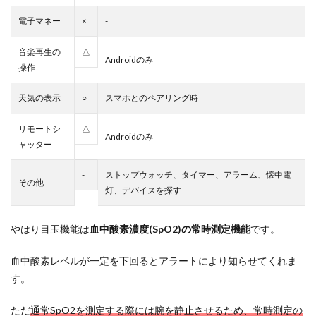
電子マネー
×
-
音楽再生の
△
Androidのみ
操作
天気の表示
○
スマホとのペアリング時
リモートシ
△
Androidのみ
ャッター
-
ストップウォッチ、タイマー、アラーム、懐中電
その他
灯、デバイスを探す
やはり目玉機能は
血中酸素濃度(SpO2)の常時測定機能
です。
血中酸素レベルが一定を下回るとアラートにより知らせてくれま
す。
ただ
通常SpO2を測定する際には腕を静止させるため、常時測定の