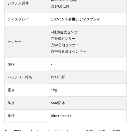
システム要件
iOS 9.0 以降
ディスプレイ
1.47インチ有機ELディスプレイ
6軸加速度センサー
赤外線センサー
センサー
光学心拍センサー
血中酸素濃度センサー
GPS
-
バッテリー持ち
約14日間
重さ
18g
防水
50m防水
接続
Bluetooth 5.0