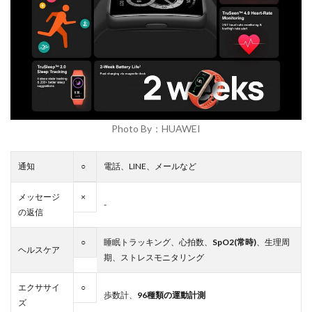
Photo By：HUAWEI
通知
○
電話、LINE、メールなど
メッセージ
×
-
の返信
○
睡眠トラッキング、心拍数、
SpO2(常時)
、生理周
ヘルスケア
期、ストレスモニタリング
エクササイ
○
歩数計、
96種類の運動計測
ズ