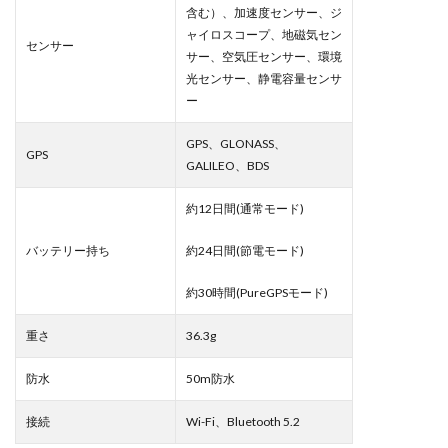
含む）、加速度センサー、ジ
ャイロスコープ、地磁気セン
センサー
サー、空気圧センサー、環境
光センサー、静電容量センサ
ー
GPS、GLONASS、
GPS
GALILEO、BDS
約12日間(通常モード)
バッテリー持ち
約24日間(節電モード)
約30時間(PureGPSモード)
重さ
36.3g
防水
50m防水
接続
Wi-Fi、Bluetooth 5.2