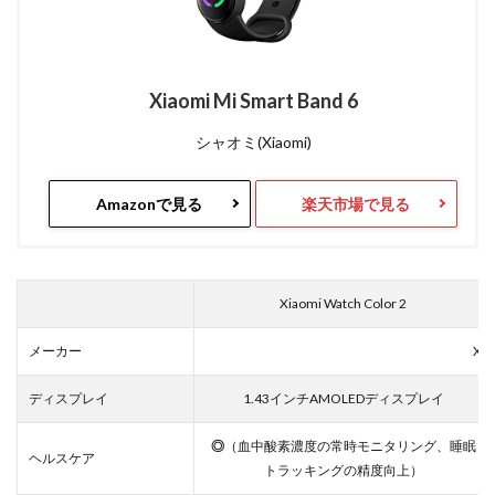
Xiaomi Mi Smart Band 6
シャオミ(Xiaomi)
Amazonで見る
楽天市場で見る
Xiaomi Watch Color 2
メーカー
Xia
ディスプレイ
1.43インチAMOLEDディスプレイ
◎
（血中酸素濃度の常時モニタリング、睡眠
ヘルスケア
トラッキングの精度向上）