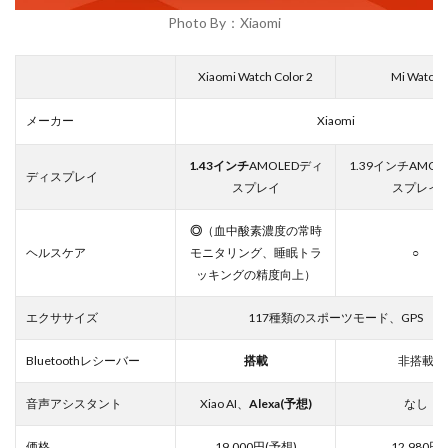
Photo By：Xiaomi
Xiaomi Watch Color 2
Mi Watch
メーカー
Xiaomi
1.43インチ
AMOLEDディ
1.39インチAMOL
ディスプレイ
スプレイ
スプレイ
◎
（血中酸素濃度の常時
ヘルスケア
モニタリング、睡眠トラ
○
ッキングの精度向上）
エクササイズ
117種類のスポーツモード、GPS
Bluetoothレシーバー
搭載
非搭載
音声アシスタント
Xiao AI、
Alexa(予想)
なし
価格
19,000円(予想)
12,980円